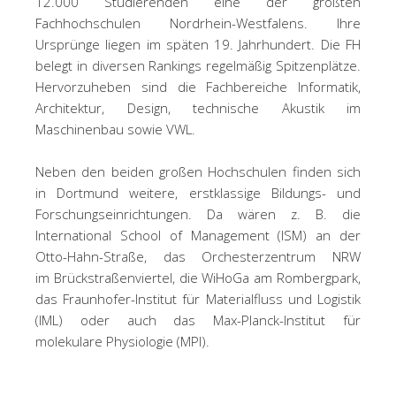
12.000 Studierenden eine der größten
Fachhochschulen Nordrhein-Westfalens. Ihre
Ursprünge liegen im späten 19. Jahrhundert. Die FH
belegt in diversen Rankings regelmäßig Spitzenplätze.
Hervorzuheben sind die Fachbereiche Informatik,
Architektur, Design, technische Akustik im
Maschinenbau sowie VWL.
Neben den beiden großen Hochschulen finden sich
in Dortmund weitere, erstklassige Bildungs- und
Forschungseinrichtungen. Da wären z. B. die
International School of Management (ISM) an der
Otto-Hahn-Straße, das Orchesterzentrum NRW
im Brückstraßenviertel, die WiHoGa am Rombergpark,
das Fraunhofer-Institut für Materialfluss und Logistik
(IML) oder auch das Max-Planck-Institut für
molekulare Physiologie (MPI).