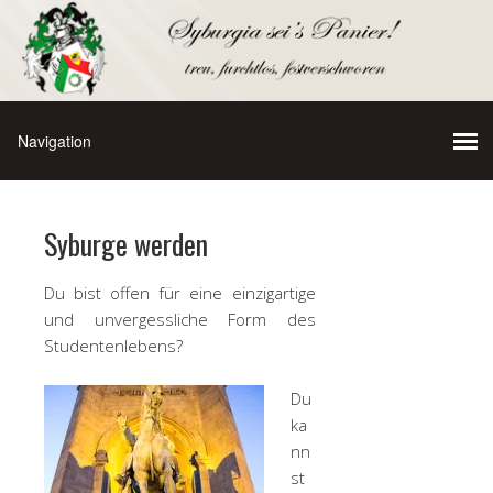
Syburge werden
Du bist offen für eine einzigartige
und unvergessliche Form des
Studentenlebens?
Du
ka
nn
st