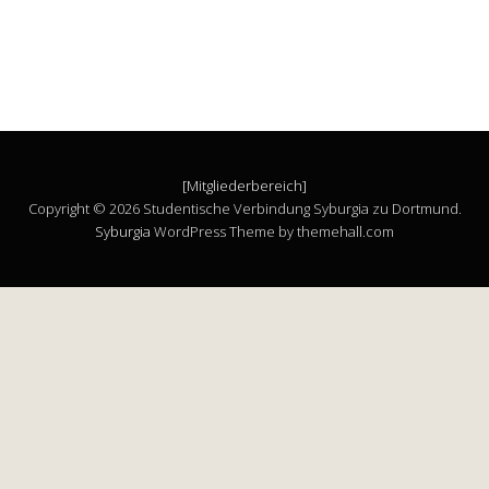
[Mitgliederbereich]
Copyright © 2026 Studentische Verbindung Syburgia zu Dortmund.
Syburgia
WordPress Theme by themehall.com